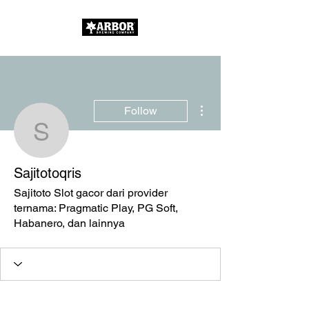
More actions
Follow
Sajitotoqris
Sajitotoqris
Sajitoto Slot gacor dari provider
ternama: Pragmatic Play, PG Soft,
Habanero, dan lainnya