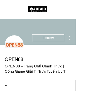
More actions
Follow
OPEN88
OPEN88 – Trang Chủ Chính Thức |
Cổng Game Giải Trí Trực Tuyến Uy Tín