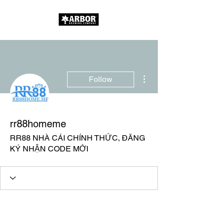
More actions
Follow
rr88homeme
RR88 NHÀ CÁI CHÍNH THỨC, ĐĂNG
KÝ NHẬN CODE MỚI