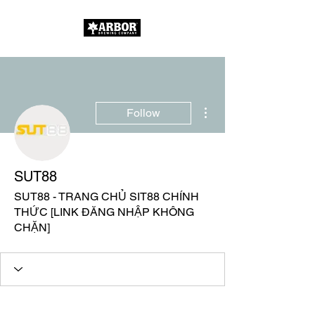
More actions
Follow
SUT88
SUT88 - TRANG CHỦ SIT88 CHÍNH
THỨC [LINK ĐĂNG NHẬP KHÔNG
CHẶN]