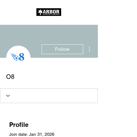
More actions
Follow
O8
Profile
Join date: Jan 31, 2026