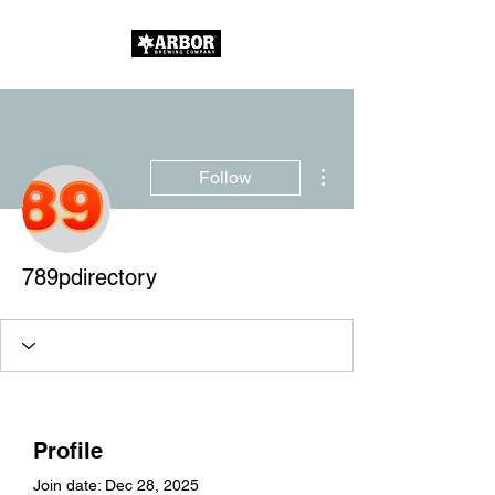
More actions
Follow
789pdirectory
Profile
Join date: Dec 28, 2025