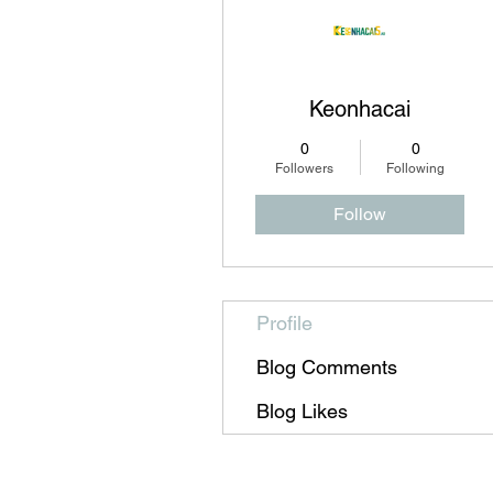
Keonhacai
0
0
Followers
Following
Follow
Profile
Blog Comments
Blog Likes