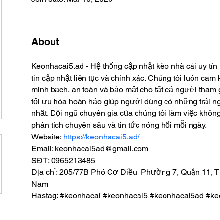
About
Keonhacai5.ad - Hệ thống cập nhật kèo nhà cái uy tín
tin cập nhật liên tục và chính xác. Chúng tôi luôn cam
minh bạch, an toàn và bảo mật cho tất cả người tham 
tối ưu hóa hoàn hảo giúp người dùng có những trải n
nhất. Đội ngũ chuyên gia của chúng tôi làm việc khôn
phân tích chuyên sâu và tin tức nóng hổi mỗi ngày.
Website: 
https://keonhacai5.ad/
Email: keonhacai5ad@gmail.com
SĐT: 0965213485
Địa chỉ: 205/77B Phó Cơ Điều, Phường 7, Quận 11, T
Nam
Hastag: #keonhacai #keonhacai5 #keonhacai5ad #ke