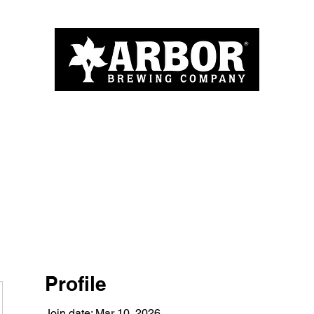
Home
About
Menu
Blog
More
Profile
Join date: Mar 10, 2026