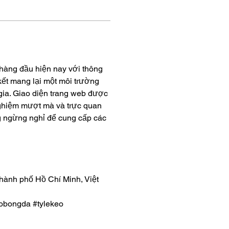
 hàng đầu hiện nay với thông 
 kết mang lại một môi trường 
gia. Giao diện trang web được 
ghiệm mượt mà và trực quan 
g ngừng nghỉ để cung cấp các 
hành phố Hồ Chí Minh, Việt 
obongda #tylekeo