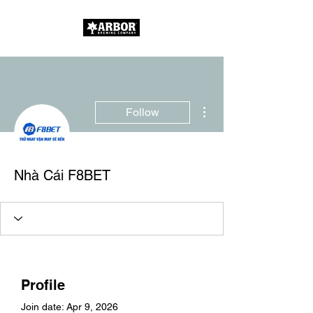
More actions
Follow
Nhà Cái F8BET
Profile
Join date: Apr 9, 2026