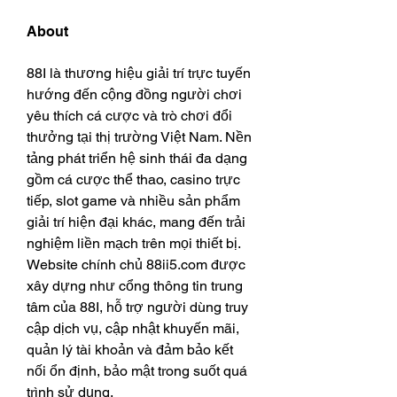
About
88I là thương hiệu giải trí trực tuyến 
hướng đến cộng đồng người chơi 
yêu thích cá cược và trò chơi đổi 
thưởng tại thị trường Việt Nam. Nền 
tảng phát triển hệ sinh thái đa dạng 
gồm cá cược thể thao, casino trực 
tiếp, slot game và nhiều sản phẩm 
giải trí hiện đại khác, mang đến trải 
nghiệm liền mạch trên mọi thiết bị. 
Website chính chủ 88ii5.com được 
xây dựng như cổng thông tin trung 
tâm của 88I, hỗ trợ người dùng truy 
cập dịch vụ, cập nhật khuyến mãi, 
quản lý tài khoản và đảm bảo kết 
nối ổn định, bảo mật trong suốt quá 
trình sử dụng.