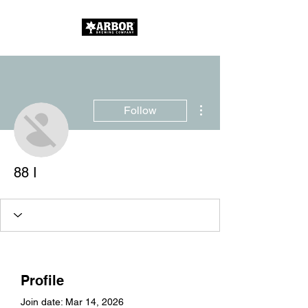
More actions
Follow
88 I
Profile
Join date: Mar 14, 2026