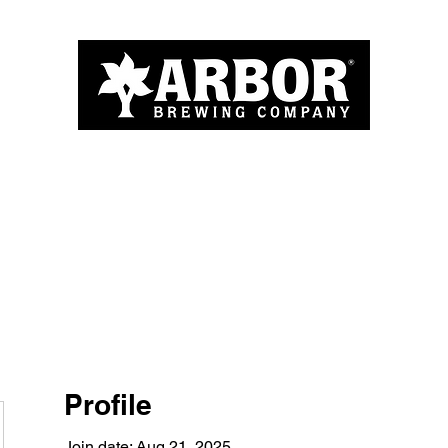
Home
About
Menu
Blog
More
Profile
Join date: Aug 21, 2025