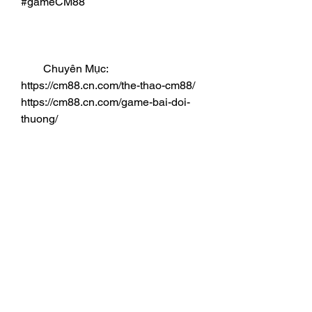
#gameCM88                                          
        Chuyên Mục:
https://cm88.cn.com/the-thao-cm88/ 
https://cm88.cn.com/game-bai-doi-
thuong/                                                   
https://cm88.cn.com/ban-ca-cm88/ 
https://cm88.cn.com/no-hu-cm88/      