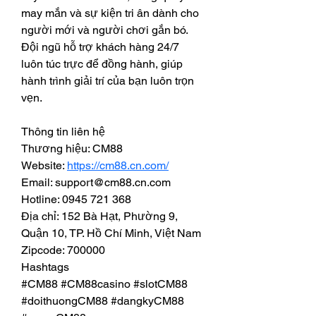
may mắn và sự kiện tri ân dành cho 
người mới và người chơi gắn bó. 
Đội ngũ hỗ trợ khách hàng 24/7 
luôn túc trực để đồng hành, giúp 
hành trình giải trí của bạn luôn trọn 
vẹn.
Thông tin liên hệ
Thương hiệu: CM88
Website: 
https://cm88.cn.com/
Email: support@cm88.cn.com
Hotline: 0945 721 368
Địa chỉ: 152 Bà Hạt, Phường 9, 
Quận 10, TP. Hồ Chí Minh, Việt Nam
Zipcode: 700000
Hashtags
#CM88 #CM88casino #slotCM88 
#doithuongCM88 #dangkyCM88 