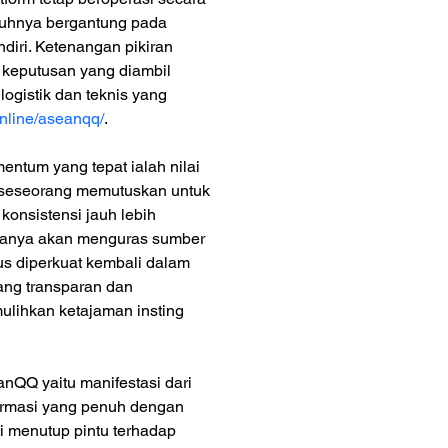
nuhnya bergantung pada 
iri. Ketenangan pikiran 
 keputusan yang diambil 
ogistik dan teknis yang 
online/aseanqq/
.
tum yang tepat ialah nilai 
m seseorang memutuskan untuk 
konsistensi jauh lebih 
g hanya akan menguras sumber 
us diperkuat kembali dalam 
yang transparan dan 
ihkan ketajaman insting 
nQQ yaitu manifestasi dari 
ormasi yang penuh dengan 
i menutup pintu terhadap 