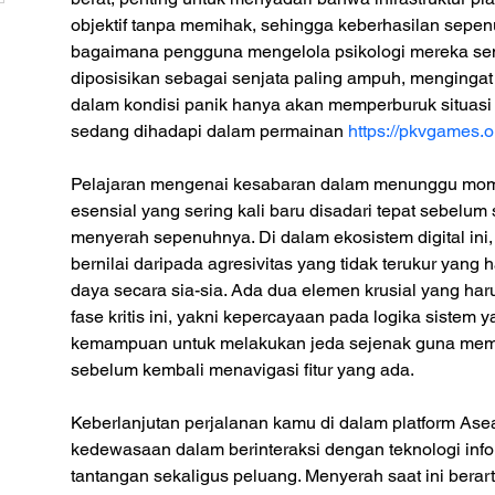
objektif tanpa memihak, sehingga keberhasilan sepe
bagaimana pengguna mengelola psikologi mereka send
diposisikan sebagai senjata paling ampuh, mengingat
dalam kondisi panik hanya akan memperburuk situasi l
sedang dihadapi dalam permainan 
https://pkvgames.
Pelajaran mengenai kesabaran dalam menunggu momen
esensial yang sering kali baru disadari tepat sebelu
menyerah sepenuhnya. Di dalam ekosistem digital ini, 
bernilai daripada agresivitas yang tidak terukur yan
daya secara sia-sia. Ada dua elemen krusial yang har
fase kritis ini, yakni kepercayaan pada logika sistem 
kemampuan untuk melakukan jeda sejenak guna memul
sebelum kembali menavigasi fitur yang ada.
Keberlanjutan perjalanan kamu di dalam platform Asea
kedewasaan dalam berinteraksi dengan teknologi inf
tantangan sekaligus peluang. Menyerah saat ini berart