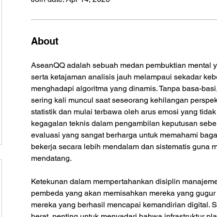
About
AseanQQ adalah sebuah medan pembuktian mental y
serta ketajaman analisis jauh melampaui sekadar ke
menghadapi algoritma yang dinamis. Tanpa basa-basi,
sering kali muncul saat seseorang kehilangan perspekti
statistik dan mulai terbawa oleh arus emosi yang tidak 
kegagalan teknis dalam pengambilan keputusan sebe
evaluasi yang sangat berharga untuk memahami bag
bekerja secara lebih mendalam dan sistematis guna m
mendatang.
Ketekunan dalam mempertahankan disiplin manajeme
pembeda yang akan memisahkan mereka yang gugur d
mereka yang berhasil mencapai kemandirian digital. S
berat, penting untuk menyadari bahwa infrastruktur pla