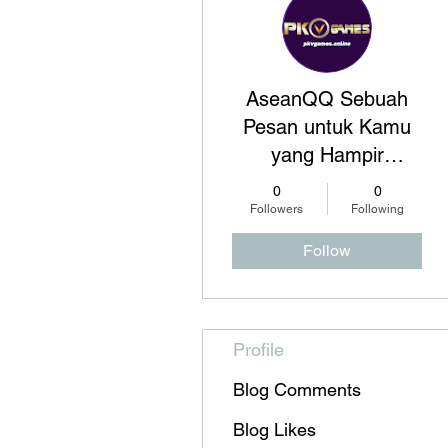
AseanQQ Sebuah
Pesan untuk Kamu
yang Hampir
Menyerah
0
0
Followers
Following
Follow
Profile
Blog Comments
Blog Likes