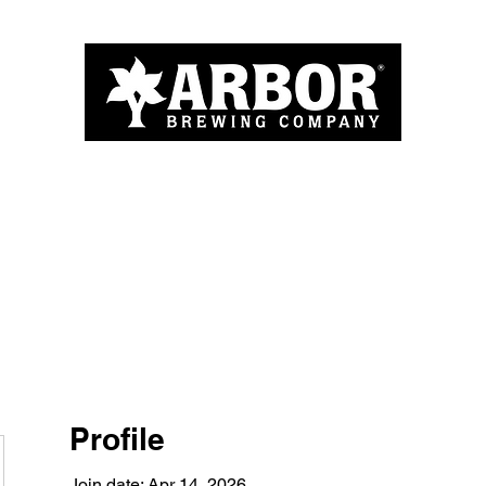
Home
About
Menu
Blog
More
Profile
Join date: Apr 14, 2026